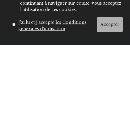
continuant à naviguer sur ce site, vous acceptez
l’utilisation de ces cookies.
J’ai lu et j’accepte
les Conditions
Accepter
générales d'utilisation
Contactez notre rédaction
E-mail :
hello@insecret.ma / redaction@lecenacle.ma
Demande de collaboration :
sales@nelio.ma
TEL :
+212 5 22 20 44
/ 04
/ 41
/ 49
ADRESSE :
600 Bd Moulay Youssef Casablanca
Navigation