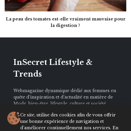
La peau des tomates est-elle vraiment mauvaise pour
la digestion ?
InSecret Lifestyle &
Trends
Webmagazine dynamique dédié aux femmes en
quête d’inspiration et d’actualité en matière de
Mode, bien-être, lifestyle, culture et société.
Avec une audience engagée et influente,
Ce site, utilise des cookies afin de vous offrir
Insecret.ma est le partenaire idéal pour les
une bonne expérience de navigation et
annonceurs souhaitant toucher une cible
d’améliorer continuellement nos services. En
féminine active, curieuse et connectée.