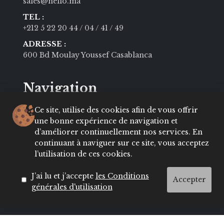
sales@nelio.ma
TEL :
+212 5 22 20 44
/ 04
/ 41
/ 49
ADRESSE :
600 Bd Moulay Youssef Casablanca
Navigation
Ce site, utilise des cookies afin de vous offrir
MODE
BEAUTÉ
une bonne expérience de navigation et
d’améliorer continuellement nos services. En
SOCIÉTÉ
CULTURE
continuant à naviguer sur ce site, vous acceptez
VIE PRIVÉE
LIFESTYLE
l’utilisation de ces cookies.
About
Contact
J’ai lu et j’accepte
les Conditions
Accepter
générales d'utilisation
Conditions
ADRESSES