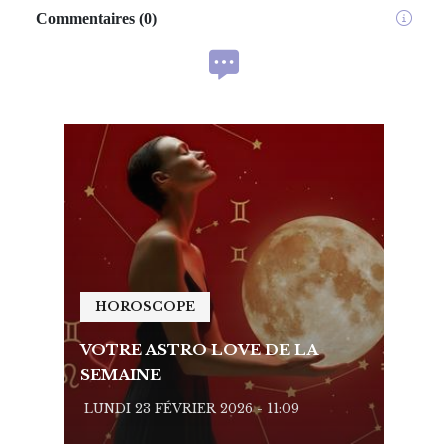
Commentaires
(
0
)
HOROSCOPE
HO
VOTRE ASTRO LOVE DE LA
VOTR
SEMAINE
SEMA
LUNDI 23 FÉVRIER 2026 - 11:09
LUNDI 