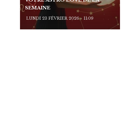
SEMAINE
SEMA
LUNDI 23 FÉVRIER 2026 - 11:09
LUNDI 