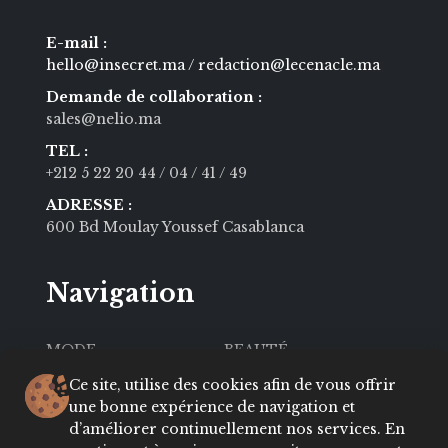
E-mail :
hello@insecret.ma / redaction@lecenacle.ma
Demande de collaboration :
sales@nelio.ma
TEL :
+212 5 22 20 44
/ 04
/ 41
/ 49
ADRESSE :
600 Bd Moulay Youssef Casablanca
Navigation
MODE
BEAUTÉ
SOCIÉTÉ
CULTURE
Ce site, utilise des cookies afin de vous offrir
une bonne expérience de navigation et
VIE PRIVÉE
LIFESTYLE
d’améliorer continuellement nos services. En