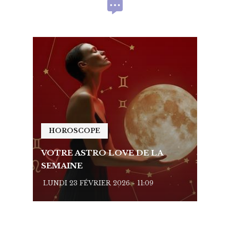
HOROSCOPE
HO
VOTRE ASTRO LOVE DE LA
VOTR
SEMAINE
SEMA
LUNDI 23 FÉVRIER 2026 - 11:09
LUNDI 