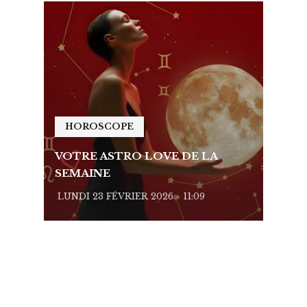
HOROSCOPE
HO
VOTRE ASTRO LOVE DE LA
VOTR
SEMAINE
SEMA
LUNDI 23 FÉVRIER 2026 - 11:09
LUNDI 