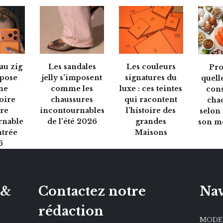
au zig
Les sandales
Les couleurs
Pro
mpose
jelly s'imposent
signatures du
quell
me
comme les
luxe : ces teintes
con
soire
chaussures
qui racontent
cha
ure
incontournables
l’histoire des
selon 
rnable
de l'été 2026
grandes
son m
ntrée
Maisons
6
 &
Contactez notre
Nav
rédaction
MODE