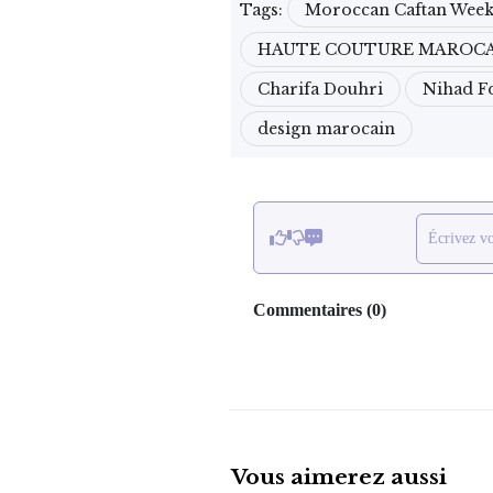
Tags:
Moroccan Caftan Wee
HAUTE COUTURE MAROC
Charifa Douhri
Nihad Fd
design marocain
Écrivez v
Commentaires
(
0
)
Vous aimerez aussi