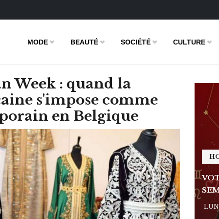
MODE
BEAUTÉ
SOCIÉTÉ
CULTURE
n Week : quand la
caine s'impose comme
porain en Belgique
HOROSCOPE
H
E DE LA
VOTRE ASTRO LOVE DE LA
VOT
SEMAINE
SEM
 - 11:09
LUNDI 23 FÉVRIER 2026 - 11:09
LUND