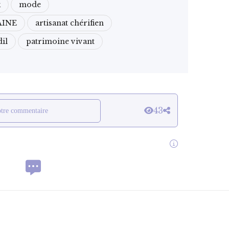
k
mode
AINE
artisanat chérifien
il
patrimoine vivant
43
otre commentaire