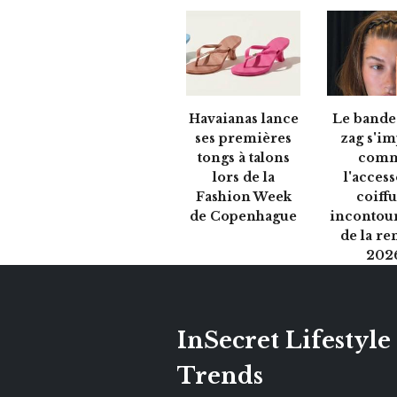
Havaianas lance
Le bande
ses premières
zag s'i
tongs à talons
com
lors de la
l'acces
Fashion Week
coiff
de Copenhague
incontou
de la re
202
InSecret Lifestyle
Trends