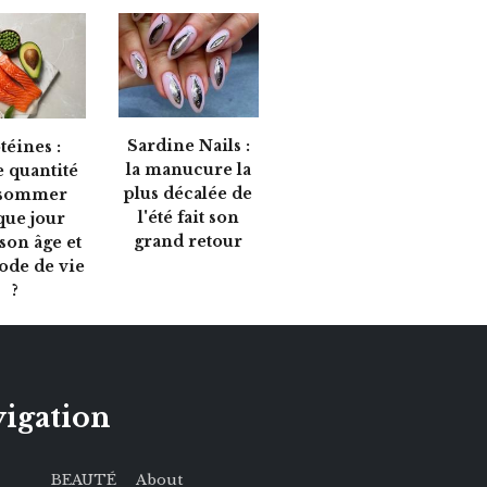
Sardine Nails :
téines :
la manucure la
e quantité
plus décalée de
sommer
l'été fait son
que jour
grand retour
son âge et
ode de vie
?
igation
BEAUTÉ
About