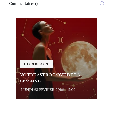
Commentaires
(
)
HOROSCOPE
HO
VOTRE ASTRO LOVE DE LA
VOTR
SEMAINE
SEMA
LUNDI 23 FÉVRIER 2026 - 11:09
LUNDI 