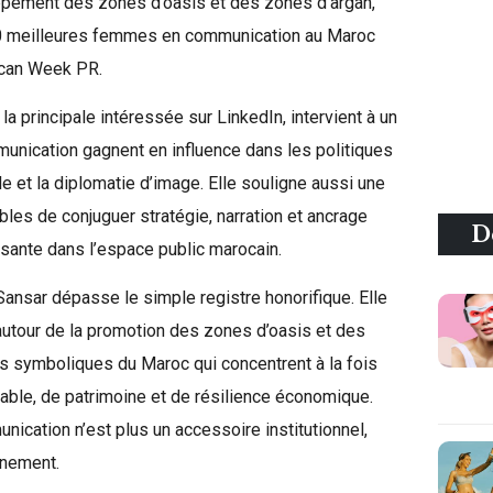
oppement des zones d’oasis et des zones d’argan,
10 meilleures femmes en communication au Maroc
rican Week PR.
la principale intéressée sur LinkedIn, intervient à un
unication gagnent en influence dans les politiques
iale et la diplomatie d’image. Elle souligne aussi une
bles de conjuguer stratégie, narration et ancrage
D
issante dans l’espace public marocain.
Sansar dépasse le simple registre honorifique. Elle
 autour de la promotion des zones d’oasis et des
ces symboliques du Maroc qui concentrent à la fois
ble, de patrimoine et de résilience économique.
ication n’est plus un accessoire institutionnel,
nnement.