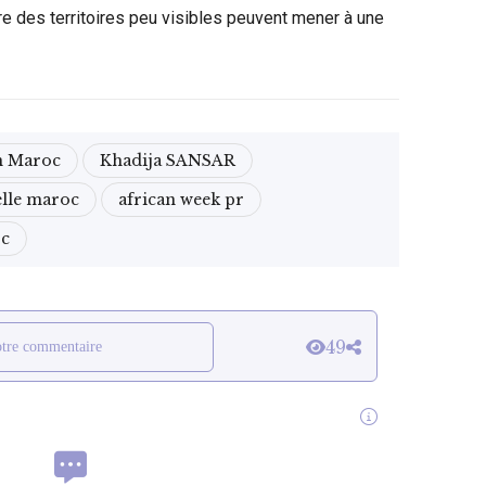
re des territoires peu visibles peuvent mener à une
n Maroc
Khadija SANSAR
elle maroc
african week pr
oc
49
otre commentaire