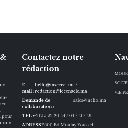
 &
Contactez notre
Nav
rédaction
MODE
SOCI
aux
E-
hello@insecret.ma /
mail :
redaction@lecenacle.ma
VIE P
ien-
Demande de
sales@nelio.ma
Avec
collaboration :
,
TEL :
+212 5 22 20 44
/ 04
/ 41
/ 49
l pour
r une
ADRESSE
600 Bd Moulay Youssef