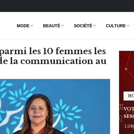
MODE
BEAUTÉ
SOCIÉTÉ
CULTURE
parmi les 10 femmes les
 de la communication au
HOROSCOPE
H
E DE LA
VOTRE ASTRO LOVE DE LA
VOT
SEMAINE
SEM
 - 11:09
LUNDI 23 FÉVRIER 2026 - 11:09
LUND