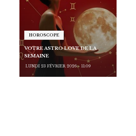
HOROSCOPE
HO
VOTRE ASTRO LOVE DE LA
VOTR
SEMAINE
SEMA
LUNDI 23 FÉVRIER 2026 - 11:09
LUNDI 