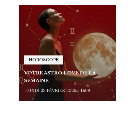
HOROSCOPE
HO
VOTRE ASTRO LOVE DE LA
VOTR
SEMAINE
SEMA
LUNDI 23 FÉVRIER 2026 - 11:09
LUNDI 