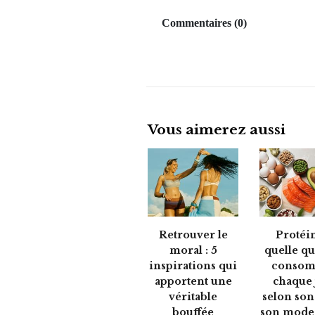
Commentaires
(
0
)
Vous aimerez aussi
Retrouver le
Protéin
moral : 5
quelle qu
inspirations qui
conso
apportent une
chaque 
véritable
selon son
bouffée
son mode 