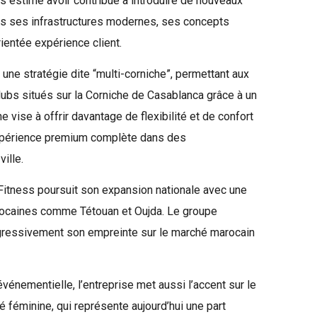
estime avoir contribué à introduire de nouveaux
ers ses infrastructures modernes, ses concepts
entée expérience client.
e stratégie dite “multi-corniche”, permettant aux
lubs situés sur la Corniche de Casablanca grâce à un
vise à offrir davantage de flexibilité et de confort
expérience premium complète dans des
ille.
itness poursuit son expansion nationale avec une
rocaines comme Tétouan et Oujda. Le groupe
ogressivement son empreinte sur le marché marocain
énementielle, l’entreprise met aussi l’accent sur le
éminine, qui représente aujourd’hui une part