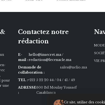
 &
Contactez notre
Nav
rédaction
MODE
SOCI
aux
E-
hello@insecret.ma /
mail :
redaction@lecenacle.ma
VIE P
ien-
Demande de
sales@nelio.ma
Avec
collaboration :
,
TEL :
+212 5 22 20 44
/ 04
/ 41
/ 49
l pour
r une
ADRESSE
600 Bd Moulay Youssef
:
Casablanca
Ce site, utilise des coo