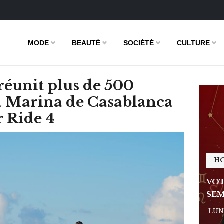
MODE
BEAUTÉ
SOCIÉTÉ
CULTURE
 réunit plus de 500
la Marina de Casablanca
 Ride 4
HOROSCOPE
H
E DE LA
VOTRE ASTRO LOVE DE LA
VOT
SEMAINE
SEM
 - 11:09
LUNDI 23 FÉVRIER 2026 - 11:09
LUND