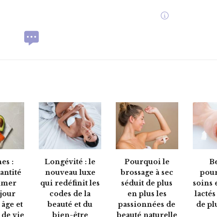
Longévité : le
Pourquoi le
Be
es :
nouveau luxe
brossage à sec
pour
antité
qui redéfinit les
séduit de plus
soins 
mmer
codes de la
en plus les
lactés
jour
beauté et du
passionnées de
de pl
 âge et
bien-être
beauté naturelle
de vie