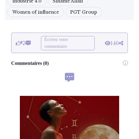
industrie 4.0
Sihame Allali
Women of influence
PGT Group
Écrivez votre
146
commentaire
Commentaires
(
0
)