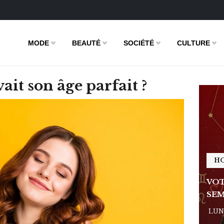
MODE
BEAUTÉ
SOCIÉTÉ
CULTURE
avait son âge parfait ?
HOROSCOPE
H
E DE LA
VOTRE ASTRO LOVE DE LA
VOT
SEMAINE
SEM
 - 11:09
LUNDI 23 FÉVRIER 2026 - 11:09
LUND