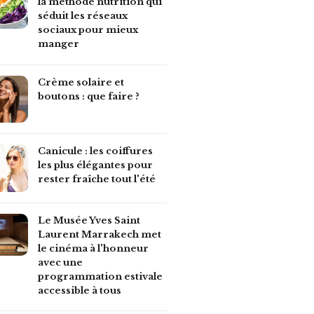
la méthode nutrition qui
séduit les réseaux
sociaux pour mieux
manger
Crème solaire et
boutons : que faire ?
Canicule : les coiffures
les plus élégantes pour
rester fraîche tout l'été
Le Musée Yves Saint
Laurent Marrakech met
le cinéma à l'honneur
avec une
programmation estivale
accessible à tous