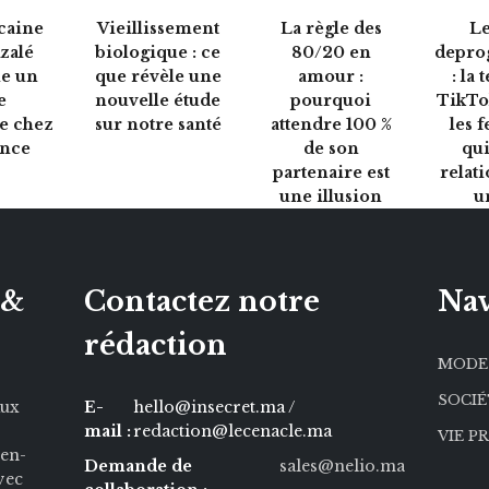
caine
Vieillissement
La règle des
Le
zalé
biologique : ce
80/20 en
depro
e un
que révèle une
amour :
: la
e
nouvelle étude
pourquoi
TikTo
ue chez
sur notre santé
attendre 100 %
les 
ance
de son
qui
partenaire est
relati
une illusion
u
 &
Contactez notre
Nav
rédaction
MODE
SOCI
aux
E-
hello@insecret.ma /
mail :
redaction@lecenacle.ma
VIE P
ien-
Demande de
sales@nelio.ma
Avec