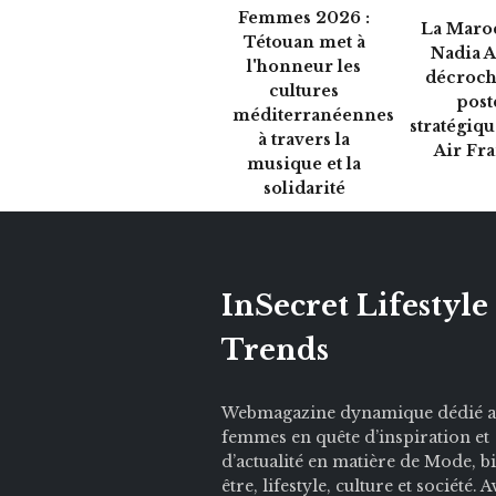
Femmes 2026 :
La Maro
Tétouan met à
Nadia A
l'honneur les
décroch
cultures
post
méditerranéennes
stratégiq
à travers la
Air Fr
musique et la
solidarité
InSecret Lifestyle
Trends
Webmagazine dynamique dédié 
femmes en quête d’inspiration et
d’actualité en matière de Mode, b
être, lifestyle, culture et société. 