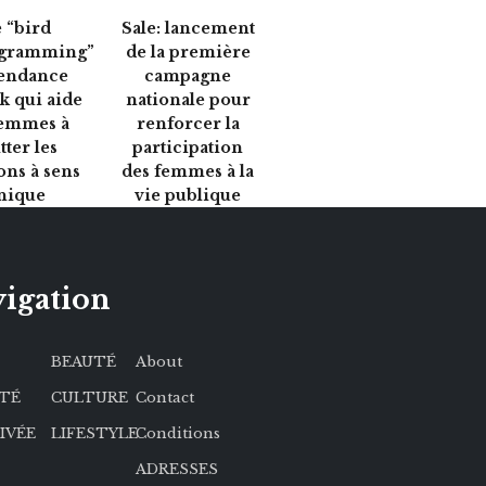
 “bird
Sale: lancement
gramming”
de la première
 tendance
campagne
k qui aide
nationale pour
femmes à
renforcer la
tter les
participation
ons à sens
des femmes à la
nique
vie publique
igation
BEAUTÉ
About
ÉTÉ
CULTURE
Contact
RIVÉE
LIFESTYLE
Conditions
ADRESSES