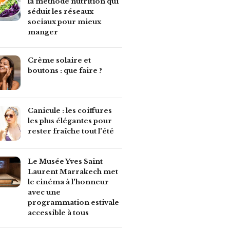
la méthode nutrition qui
séduit les réseaux
sociaux pour mieux
manger
Crème solaire et
boutons : que faire ?
Canicule : les coiffures
les plus élégantes pour
rester fraîche tout l'été
Le Musée Yves Saint
Laurent Marrakech met
le cinéma à l'honneur
avec une
programmation estivale
accessible à tous