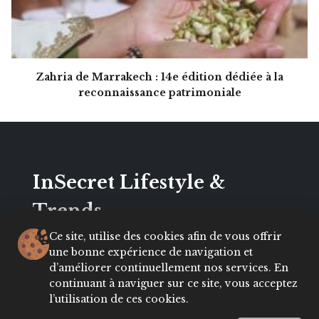
Zahria de Marrakech : 14e édition dédiée à la
reconnaissance patrimoniale
InSecret Lifestyle &
Trends
Ce site, utilise des cookies afin de vous offrir
Webmagazine dynamique dédié aux femmes en
une bonne expérience de navigation et
quête d’inspiration et d’actualité en matière de
d’améliorer continuellement nos services. En
Mode, bien-être, lifestyle, culture et société.
continuant à naviguer sur ce site, vous acceptez
Avec une audience engagée et influente,
l’utilisation de ces cookies.
Insecret.ma est le partenaire idéal pour les