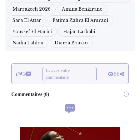
Marrakech 2026
Amina Benkirane
Sara El Attar
Fatima Zahra El Amrani
Youssef El Hariri
Hajar Larbabi
Nadia Lahlou
Diarra Bousso
Écrivez votre
66
commentaire
Commentaires
(
0
)