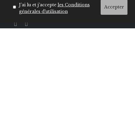
annonceurs souhaitant toucher une cible
J’ai lu et j’accepte
les Conditions
Accepter
féminine active, curieuse et connectée.
générales d'utilisation
Contactez notre rédaction
E-mail :
hello@insecret.ma / redaction@lecenacle.ma
Demande de collaboration :
sales@nelio.ma
TEL :
+212 5 22 20 44
/ 04
/ 41
/ 49
ADRESSE :
600 Bd Moulay Youssef Casablanca