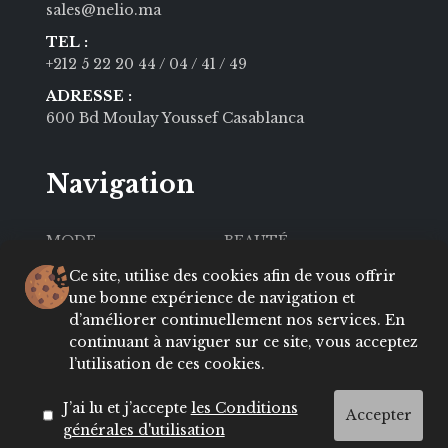
sales@nelio.ma
TEL :
+212 5 22 20 44
/ 04
/ 41
/ 49
ADRESSE :
600 Bd Moulay Youssef Casablanca
Navigation
MODE
BEAUTÉ
SOCIÉTÉ
CULTURE
Ce site, utilise des cookies afin de vous offrir
une bonne expérience de navigation et
VIE PRIVÉE
LIFESTYLE
d’améliorer continuellement nos services. En
continuant à naviguer sur ce site, vous acceptez
About
Contact
l’utilisation de ces cookies.
Conditions
ADRESSES
J’ai lu et j’accepte
les Conditions
Accepter
générales d'utilisation