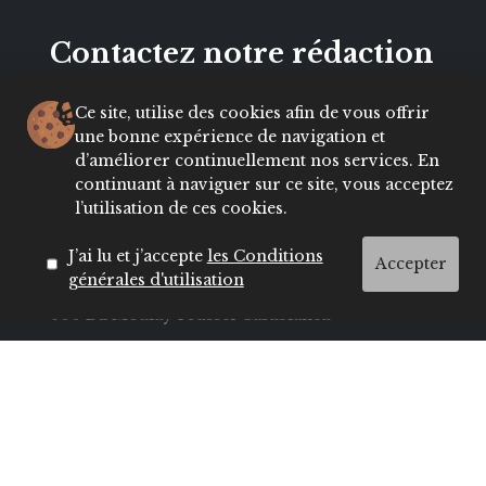
Contactez notre rédaction
Ce site, utilise des cookies afin de vous offrir
E-mail :
une bonne expérience de navigation et
hello@insecret.ma / redaction@lecenacle.ma
d’améliorer continuellement nos services. En
Demande de collaboration :
continuant à naviguer sur ce site, vous acceptez
sales@nelio.ma
l’utilisation de ces cookies.
TEL :
J’ai lu et j’accepte
les Conditions
+212 5 22 20 44
/ 04
/ 41
/ 49
Accepter
générales d'utilisation
ADRESSE :
600 Bd Moulay Youssef Casablanca
Navigation
MODE
BEAUTÉ
SOCIÉTÉ
CULTURE