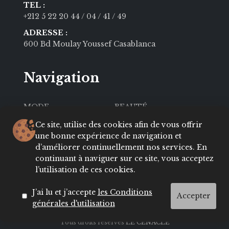
TEL :
+212 5 22 20 44
/ 04
/ 41
/ 49
ADRESSE :
600 Bd Moulay Youssef Casablanca
Navigation
MODE
BEAUTÉ
SOCIÉTÉ
CULTURE
Ce site, utilise des cookies afin de vous offrir
une bonne expérience de navigation et
VIE PRIVÉE
LIFESTYLE
d’améliorer continuellement nos services. En
continuant à naviguer sur ce site, vous acceptez
About
Contact
l’utilisation de ces cookies.
Conditions
ADRESSES
J’ai lu et j’accepte
les Conditions
Accepter
générales d'utilisation
Tous droits réservés
LE CENACLE