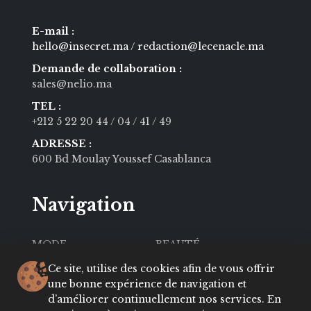
E-mail :
hello@insecret.ma / redaction@lecenacle.ma
Demande de collaboration :
sales@nelio.ma
TEL :
+212 5 22 20 44
/ 04
/ 41
/ 49
ADRESSE :
600 Bd Moulay Youssef Casablanca
Navigation
MODE
BEAUTÉ
SOCIÉTÉ
CULTURE
Ce site, utilise des cookies afin de vous offrir
une bonne expérience de navigation et
VIE PRIVÉE
LIFESTYLE
d’améliorer continuellement nos services. En