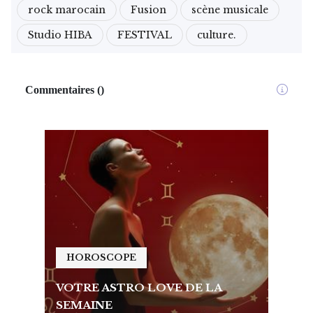
rock marocain
Fusion
scène musicale
Studio HIBA
FESTIVAL
culture.
Commentaires
(
)
HOROSCOPE
HO
VOTRE ASTRO LOVE DE LA
VOTR
SEMAINE
SEMA