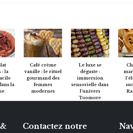
lat
Café crème
Le luxe se
Ch
: la
vanille : le rituel
déguste :
mar
facile
gourmand des
immersion
l’é
dans la
femmes
sensorielle dans
su
he
modernes
l’univers
Ra
Toomore
 &
Contactez notre
Nav