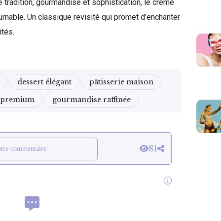
 tradition, gourmandise et sophistication, le crème
rnable. Un classique revisité qui promet d’enchanter
ités.
dessert élégant
pâtisserie maison
e premium
gourmandise raffinée
81
otre commentaire