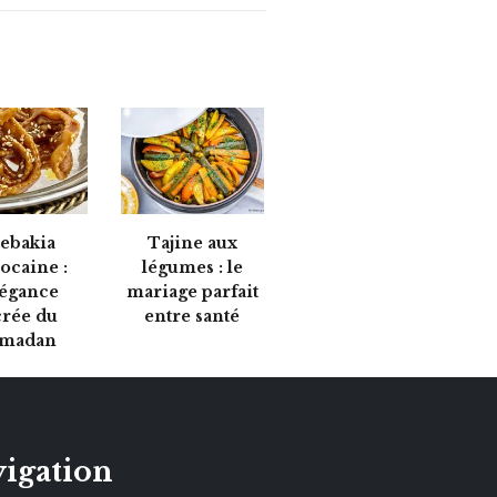
ebakia
Tajine aux
ocaine :
légumes : le
légance
mariage parfait
crée du
entre santé
madan
igation