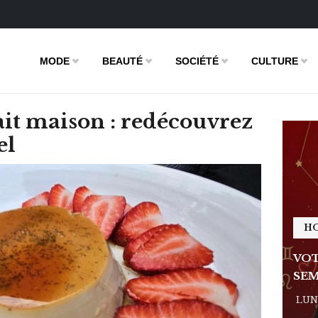
MODE
BEAUTÉ
SOCIÉTÉ
CULTURE
it maison : redécouvrez
el
HOROSCOPE
H
E DE LA
VOTRE ASTRO LOVE DE LA
VOT
SEMAINE
SEM
 - 11:09
LUNDI 23 FÉVRIER 2026 - 11:09
LUND