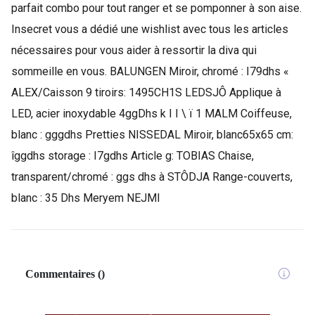
parfait combo pour tout ranger et se pomponner à son aise.
Insecret vous a dédié une wishlist avec tous les articles
nécessaires pour vous aider à ressortir la diva qui
sommeille en vous. BALUNGEN Miroir, chromé : I79dhs «
ALEX/Caisson 9 tiroirs: 1495CH1S LEDSJÔ Applique à
LED, acier inoxydable 4ggDhs k I I \ ï 1 MALM Coiffeuse,
blanc : gggdhs Pretties NISSEDAL Miroir, blanc65x65 cm:
îggdhs storage : I7gdhs Article g: TOBIAS Chaise,
transparent/chromé : ggs dhs à STÔDJA Range-couverts,
blanc : 35 Dhs Meryem NEJMI
Commentaires
(
)