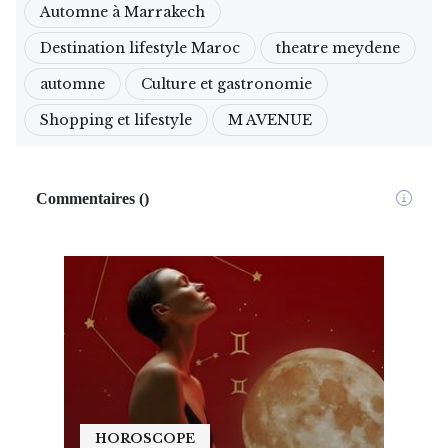
Automne à Marrakech
Destination lifestyle Maroc
theatre meydene
automne
Culture et gastronomie
Shopping et lifestyle
M AVENUE
Commentaires
(
)
HOROSCOPE
HO