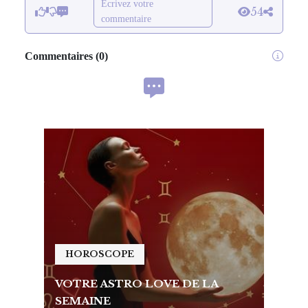
Écrivez votre
54
commentaire
Commentaires
(
0
)
HOROSCOPE
HO
VOTRE ASTRO LOVE DE LA
VOTR
SEMAINE
SEMA