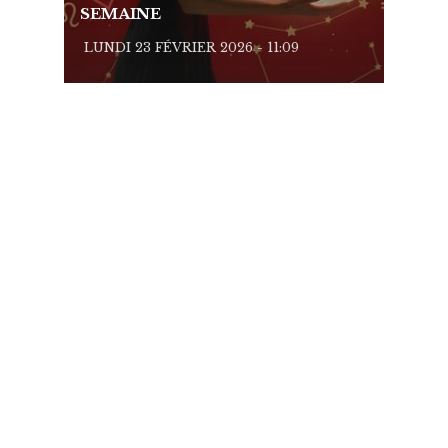
SEMAINE
SEMA
LUNDI 23 FÉVRIER 2026 - 11:09
LUNDI 