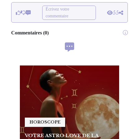
Écrivez votre
55
commentaire
Commentaires
(
0
)
HOROSCOPE
HO
VOTRE ASTRO LOVE DE LA
VOTR