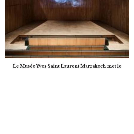
Ce site, utilise des cookies afin de vous offrir
une bonne expérience de navigation et
d’améliorer continuellement nos services. En
continuant à naviguer sur ce site, vous acceptez
l’utilisation de ces cookies.
J’ai lu et j’accepte
les Conditions
Accepter
générales d'utilisation
Le Musée Yves Saint Laurent Marrakech met le
cinéma à l'honneur avec une programmation
estivale accessible à tous
InSecret Lifestyle &
Trends