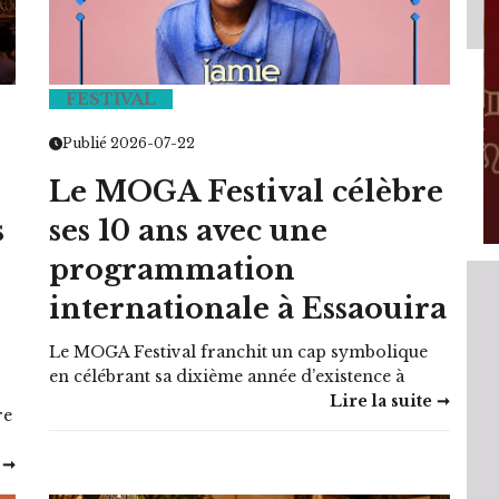
FESTIVAL
HOROSCOPE
Publié 2026-07-22
EMAINE
VOTRE ASTRO LOVE DE LA SEMAINE
Le MOGA Festival célèbre
LUNDI 23 FÉVRIER 2026 - 11:09
s
ses 10 ans avec une
programmation
internationale à Essaouira
Le MOGA Festival franchit un cap symbolique
en célébrant sa dixième année d’existence à
Lire la suite ➞
re
 ➞