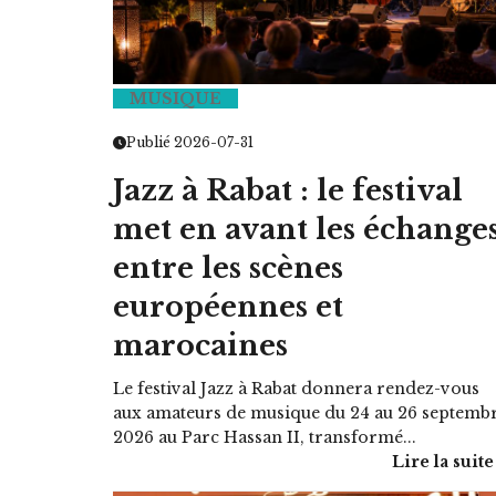
MUSIQUE
HOROSCOPE
Publié 2026-07-31
VOTRE ASTRO LOVE DE LA S
Jazz à Rabat : le festival
LUNDI 23 FÉVRIER 2026 - 11:09
met en avant les échange
entre les scènes
européennes et
marocaines
Le festival Jazz à Rabat donnera rendez-vous
aux amateurs de musique du 24 au 26 septemb
2026 au Parc Hassan II, transformé...
Lire la suite