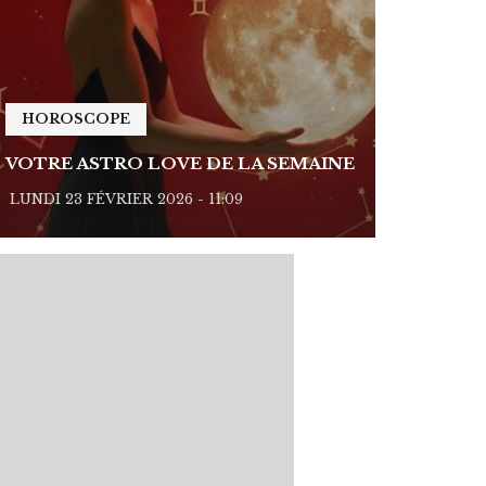
HOROSCOPE
HOROSC
VOTRE ASTRO LOVE DE LA SEMAINE
VOTRE A
LUNDI 23 FÉVRIER 2026 - 11:09
LUNDI 23 FÉ