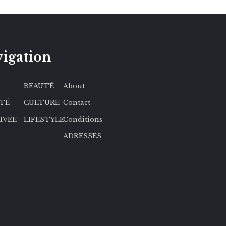
igation
BEAUTÉ
About
ÉTÉ
CULTURE
Contact
RIVÉE
LIFESTYLE
Conditions
ADRESSES
kies afin de vous offrir une bonne expérience de
er continuellement nos services. En continuant à