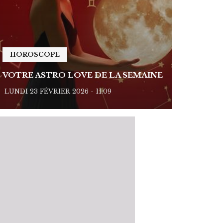
HOROSCOPE
HOROSC
VOTRE ASTRO LOVE DE LA SEMAINE
VOTRE A
LUNDI 23 FÉVRIER 2026 - 11:09
LUNDI 23 FÉ