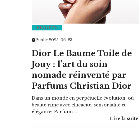
BEAUTÉ
HOROSCOPE
Publié 2025-06-23
VOTRE ASTRO LOVE DE LA S
Dior Le Baume Toile de
LUNDI 23 FÉVRIER 2026 - 11:09
Jouy : l’art du soin
nomade réinventé par
Parfums Christian Dior
Dans un monde en perpétuelle évolution, où
beauté rime avec efficacité, sensorialité et
élégance, Parfums...
Lire la suite