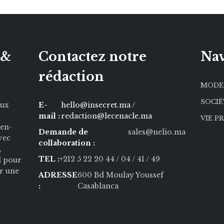
 &
Contactez notre
Nav
rédaction
MODE
SOCI
aux
E-
hello@insecret.ma /
mail :
redaction@lecenacle.ma
VIE P
ien-
Demande de
sales@nelio.ma
Avec
collaboration :
,
TEL :
+212 5 22 20 44
/ 04
/ 41
/ 49
l pour
r une
ADRESSE
600 Bd Moulay Youssef
:
Casablanca
Ce site, utilise des coo
navigation et d’amélior