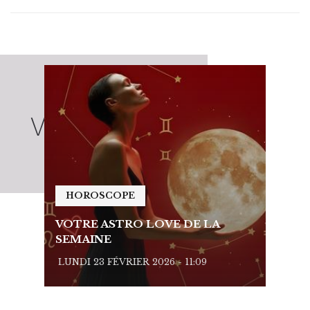
HOROSCOPE
HO
VOTRE ASTRO LOVE DE LA
VOTR
SEMAINE
SEMA
LUNDI 23 FÉVRIER 2026 - 11:09
LUNDI 