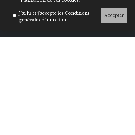
l’utilisation de ces cookies.
TEL :
+212 5 22 20 44
/ 04
/ 41
/ 49
J’ai lu et j’accepte
les Conditions
Accepter
ADRESSE :
générales d'utilisation
600 Bd Moulay Youssef Casablanca
Navigation
MODE
BEAUTÉ
SOCIÉTÉ
CULTURE
VIE PRIVÉE
LIFESTYLE
About
Contact
Conditions
ADRESSES
Tous droits réservés
LE CENACLE