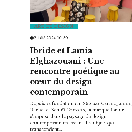
ART ET DESIGN
HOROSCOPE
Publié 2024-10-30
VOTRE ASTRO LOVE DE LA S
Ibride et Lamia
LUNDI 23 FÉVRIER 2026 - 11:09
Elghazouani : Une
rencontre poétique au
cœur du design
contemporain
Depuis sa fondation en 1996 par Carine Jannin
Rachel et Benoît Convers, la marque Ibride
s’impose dans le paysage du design
contemporain en créant des objets qui
transcendent...