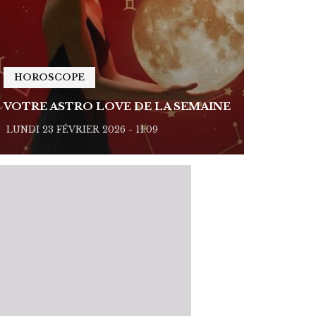
HOROSCOPE
HOROSC
VOTRE ASTRO LOVE DE LA SEMAINE
VOTRE A
LUNDI 23 FÉVRIER 2026 - 11:09
LUNDI 23 FÉ