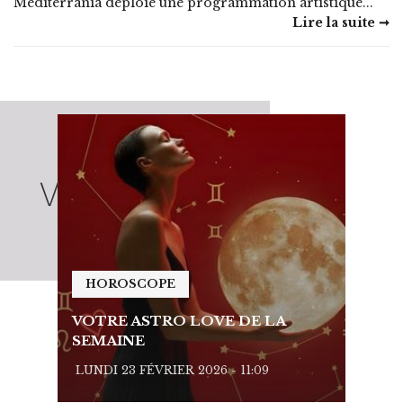
Mediterrania déploie une programmation artistique...
Lire la suite ➞
HOROSCOPE
HO
VOTRE ASTRO LOVE DE LA
VOTR
SEMAINE
SEMA
LUNDI 23 FÉVRIER 2026 - 11:09
LUNDI 