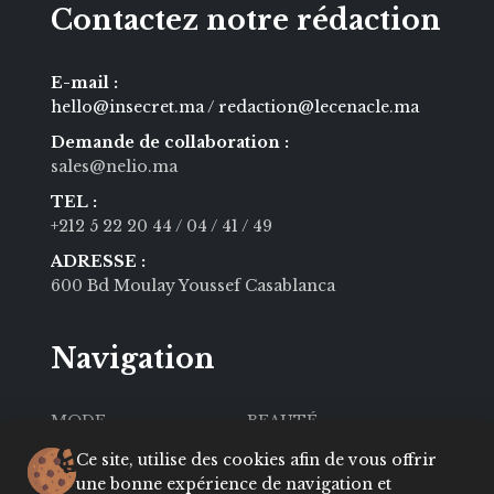
Contactez notre rédaction
E-mail :
hello@insecret.ma / redaction@lecenacle.ma
Demande de collaboration :
sales@nelio.ma
TEL :
+212 5 22 20 44
/ 04
/ 41
/ 49
ADRESSE :
600 Bd Moulay Youssef Casablanca
Navigation
MODE
BEAUTÉ
SOCIÉTÉ
CULTURE
Ce site, utilise des cookies afin de vous offrir
une bonne expérience de navigation et
VIE PRIVÉE
LIFESTYLE