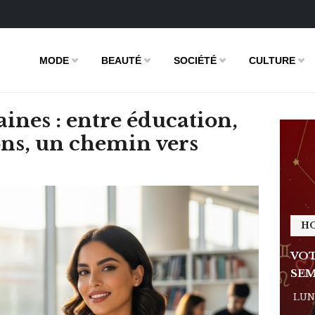
MODE
BEAUTÉ
SOCIÉTÉ
CULTURE
nes : entre éducation,
ions, un chemin vers
HOROSCOPE
H
E DE LA
VOTRE ASTRO LOVE DE LA
VOT
SEMAINE
SEM
 - 11:09
LUNDI 23 FÉVRIER 2026 - 11:09
LUND