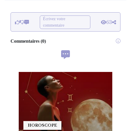
Écrivez votre
63
commentaire
Commentaires
(
0
)
HOROSCOPE
HO