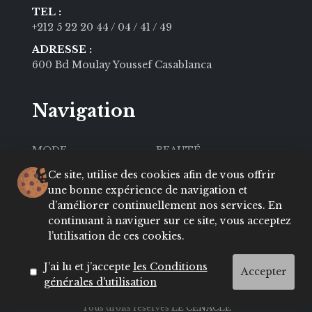
TEL :
+212 5 22 20 44
/ 04
/ 41
/ 49
ADRESSE :
600 Bd Moulay Youssef Casablanca
Navigation
MODE
BEAUTÉ
SOCIÉTÉ
CULTURE
Ce site, utilise des cookies afin de vous offrir
une bonne expérience de navigation et
VIE PRIVÉE
LIFESTYLE
d’améliorer continuellement nos services. En
continuant à naviguer sur ce site, vous acceptez
About
Contact
l’utilisation de ces cookies.
Conditions
ADRESSES
J’ai lu et j’accepte
les Conditions
Accepter
générales d'utilisation
Tous droits réservés
LE CENACLE