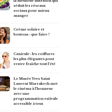
la méthode nutrition qui
séduit les réseaux
sociaux pour mieux
manger
Crème solaire et
boutons : que faire ?
Canicule : les coiffures
les plus élégantes pour
rester fraîche tout l'été
Le Musée Yves Saint
Laurent Marrakech met
le cinéma à l'honneur
avec une
programmation estivale
accessible à tous