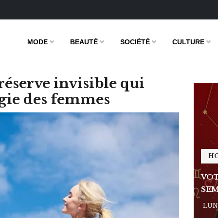
MODE
BEAUTÉ
SOCIÉTÉ
CULTURE
 réserve invisible qui
rgie des femmes
HOROSCOPE
H
E DE LA
VOTRE ASTRO LOVE DE LA
VOT
SEMAINE
SEM
 - 11:09
LUNDI 23 FÉVRIER 2026 - 11:09
LUND