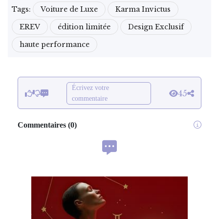
Tags:
Voiture de Luxe
Karma Invictus
EREV
édition limitée
Design Exclusif
haute performance
Écrivez votre
45
commentaire
Commentaires
(
0
)