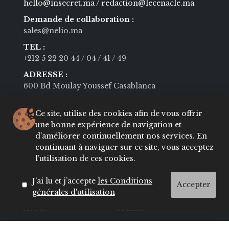
hello@insecret.ma / redaction@lecenacle.ma
Demande de collaboration :
sales@nelio.ma
TEL :
+212 5 22 20 44
/ 04
/ 41
/ 49
ADRESSE :
600 Bd Moulay Youssef Casablanca
Ce site, utilise des cookies afin de vous offrir
Navigation
une bonne expérience de navigation et
d’améliorer continuellement nos services. En
continuant à naviguer sur ce site, vous acceptez
MODE
BEAUTÉ
l’utilisation de ces cookies.
SOCIÉTÉ
CULTURE
J’ai lu et j’accepte
les Conditions
VIE PRIVÉE
LIFESTYLE
Accepter
générales d'utilisation
About
Contact
Conditions
ADRESSES