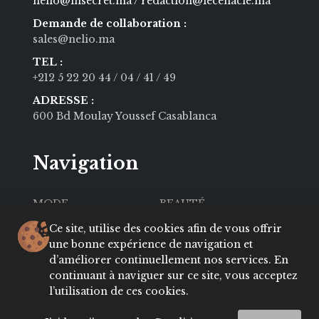
hello@insecret.ma / redaction@lecenacle.ma
Demande de collaboration :
sales@nelio.ma
TEL :
+212 5 22 20 44
/ 04
/ 41
/ 49
ADRESSE :
600 Bd Moulay Youssef Casablanca
Navigation
MODE
BEAUTÉ
SOCIÉTÉ
CULTURE
Ce site, utilise des cookies afin de vous offrir
une bonne expérience de navigation et
VIE PRIVÉE
LIFESTYLE
d’améliorer continuellement nos services. En
continuant à naviguer sur ce site, vous acceptez
About
Contact
l’utilisation de ces cookies.
Conditions
ADRESSES