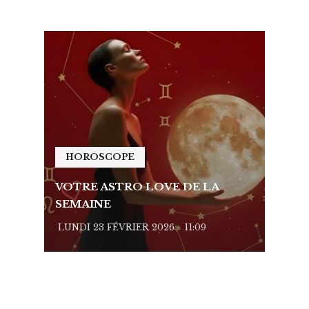
HOROSCOPE
HO
VOTRE ASTRO LOVE DE LA
VOTR
SEMAINE
SEMA
LUNDI 23 FÉVRIER 2026 - 11:09
LUNDI 