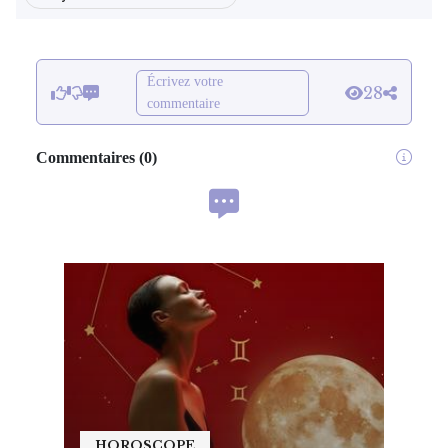
Écrivez votre
28
commentaire
Commentaires
(
0
)
HOROSCOPE
HO