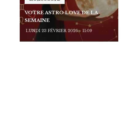
VOTRE ASTRO LOVE DE LA
VOTR
SEMAINE
SEMA
LUNDI 23 FÉVRIER 2026 - 11:09
LUNDI 