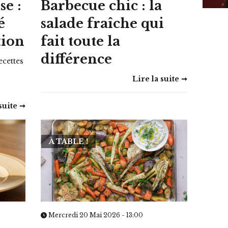
se :
Barbecue chic : la
é
salade fraîche qui
tion
fait toute la
différence
ecettes
Lire la suite ➞
suite ➞
À TABLE !
Mercredi 20 Mai 2026 - 13:00