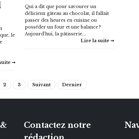
d
Qui a dit que pour savourer un
délicieux gâteau au chocolat, il fallait
passer des heures en cuisine ou
posséder un four et une balance ?
n
Aujourd’hui, la pâtisserie...
que, le
Lire la suite ➞
se
suite ➞
2
3
Suivant
Dernier
 &
Contactez notre
Nav
rédaction