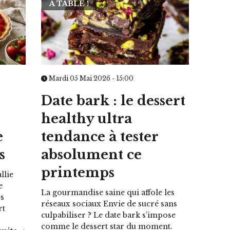
À TABLE !
Mardi 05 Mai 2026 - 15:00
Date bark : le dessert
healthy ultra
e
tendance à tester
s
absolument ce
printemps
llie
e
La gourmandise saine qui affole les
es
réseaux sociaux Envie de sucré sans
rt
culpabiliser ? Le date bark s’impose
comme le dessert star du moment.