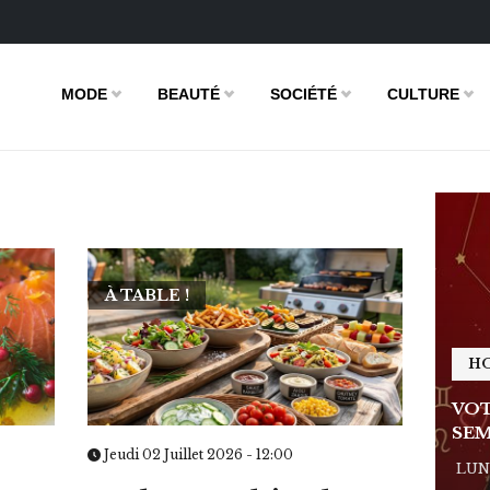
MODE
BEAUTÉ
SOCIÉTÉ
CULTURE
À TABLE !
HOROSCOPE
H
E DE LA
VOTRE ASTRO LOVE DE LA
VOT
SEMAINE
SEM
Jeudi 02 Juillet 2026 - 12:00
 - 11:09
LUNDI 23 FÉVRIER 2026 - 11:09
LUND