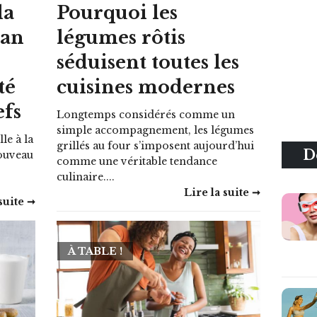
la
Pourquoi les
ian
légumes rôtis
séduisent toutes les
té
cuisines modernes
efs
Longtemps considérés comme un
simple accompagnement, les légumes
le à la
grillés au four s’imposent aujourd’hui
D
nouveau
comme une véritable tendance
culinaire....
Lire la suite ➞
suite ➞
À TABLE !