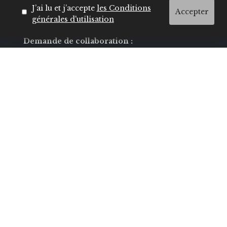
J’ai lu et j’accepte
les Conditions
Accepter
E-mail :
générales d'utilisation
hello@insecret.ma / redaction@lecenacle.ma
Demande de collaboration :
sales@nelio.ma
TEL :
+212 5 22 20 44
/ 04
/ 41
/ 49
ADRESSE :
600 Bd Moulay Youssef Casablanca
Navigation
MODE
BEAUTÉ
SOCIÉTÉ
CULTURE
VIE PRIVÉE
LIFESTYLE