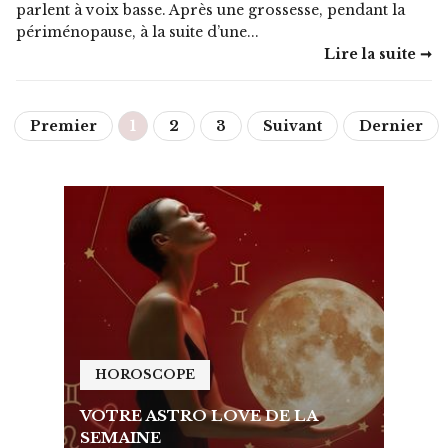
parlent à voix basse. Après une grossesse, pendant la
périménopause, à la suite d’une...
Lire la suite ➞
Premier
1
2
3
Suivant
Dernier
HOROSCOPE
HO
VOTRE ASTRO LOVE DE LA
VOTR
SEMAINE
SEMA