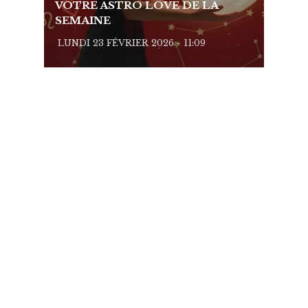
VOTRE ASTRO LOVE DE LA
VOTR
SEMAINE
SEMA
LUNDI 23 FÉVRIER 2026 - 11:09
LUNDI 