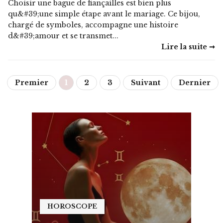
Choisir une bague de fiançailles est bien plus
qu&#39;une simple étape avant le mariage. Ce bijou,
chargé de symboles, accompagne une histoire
d&#39;amour et se transmet...
Lire la suite ➞
Premier
1
2
3
Suivant
Dernier
HOROSCOPE
HO