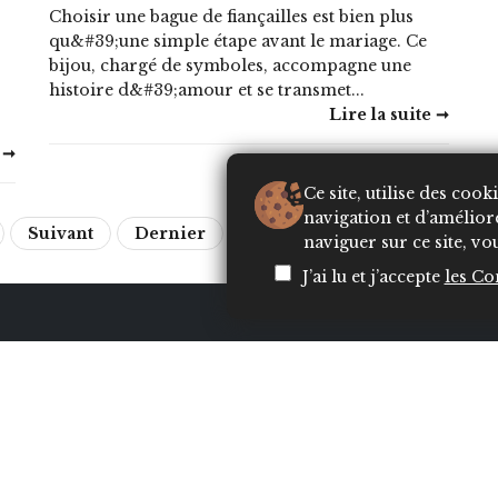
Choisir une bague de fiançailles est bien plus
qu&#39;une simple étape avant le mariage. Ce
bijou, chargé de symboles, accompagne une
histoire d&#39;amour et se transmet...
Lire la suite ➞
 ➞
Ce site, utilise des coo
navigation et d’amélior
Suivant
Dernier
naviguer sur ce site, vou
J’ai lu et j’accepte
les Co
 &
Contactez notre
Nav
rédaction
MODE
SOCI
aux
E-
hello@insecret.ma /