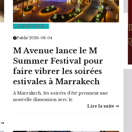
LIFESTYLE
HOROSCOPE
Publié 2026-08-04
EMAINE
VOTRE ASTRO LOVE DE LA SEMAINE
M Avenue lance le M
LUNDI 23 FÉVRIER 2026 - 11:09
Summer Festival pour
faire vibrer les soirées
estivales à Marrakech
À Marrakech, les soirées d’été prennent une
nouvelle dimension avec le
Lire la suite ➞
 ➞