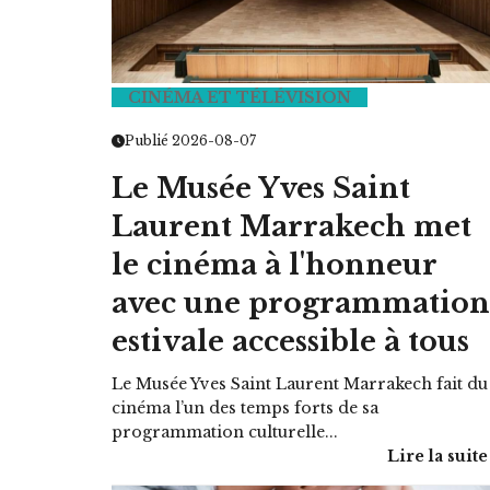
CINÉMA ET TÉLÉVISION
HOROSCOPE
Publié 2026-08-07
VOTRE ASTRO LOVE DE LA S
Le Musée Yves Saint
LUNDI 23 FÉVRIER 2026 - 11:09
Laurent Marrakech met
le cinéma à l'honneur
avec une programmation
estivale accessible à tous
Le Musée Yves Saint Laurent Marrakech fait du
cinéma l’un des temps forts de sa
programmation culturelle...
Lire la suite