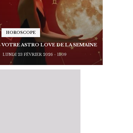
HOROSCOPE
HOROSC
VOTRE ASTRO LOVE DE LA SEMAINE
VOTRE A
LUNDI 23 FÉVRIER 2026 - 11:09
LUNDI 23 FÉ