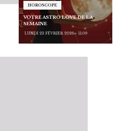
HOROSCOPE
HO
VOTRE ASTRO LOVE DE LA
VOTR
SEMAINE
SEMA
LUNDI 23 FÉVRIER 2026 - 11:09
LUNDI 