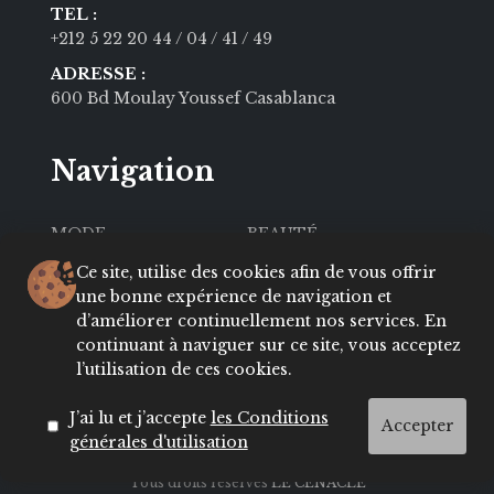
TEL :
+212 5 22 20 44
/ 04
/ 41
/ 49
ADRESSE :
600 Bd Moulay Youssef Casablanca
Navigation
MODE
BEAUTÉ
SOCIÉTÉ
CULTURE
Ce site, utilise des cookies afin de vous offrir
une bonne expérience de navigation et
VIE PRIVÉE
LIFESTYLE
d’améliorer continuellement nos services. En
continuant à naviguer sur ce site, vous acceptez
About
Contact
l’utilisation de ces cookies.
Conditions
ADRESSES
J’ai lu et j’accepte
les Conditions
Accepter
générales d'utilisation
Tous droits réservés
LE CENACLE