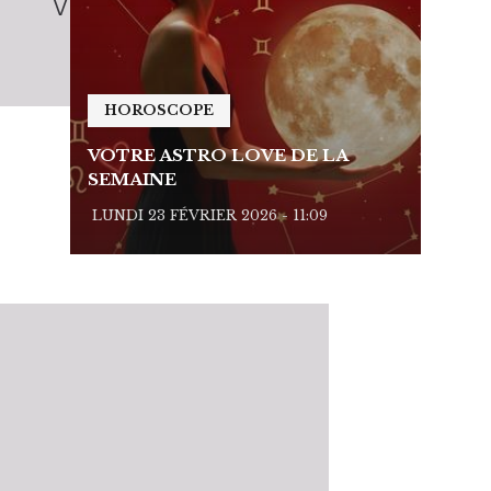
HOROSCOPE
HO
VOTRE ASTRO LOVE DE LA
VOTR
SEMAINE
SEMA
LUNDI 23 FÉVRIER 2026 - 11:09
LUNDI 