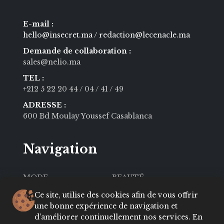
E-mail :
hello@insecret.ma / redaction@lecenacle.ma
Demande de collaboration :
sales@nelio.ma
TEL :
+212 5 22 20 44
/ 04
/ 41
/ 49
ADRESSE :
600 Bd Moulay Youssef Casablanca
Navigation
MODE
BEAUTÉ
SOCIÉTÉ
CULTURE
Ce site, utilise des cookies afin de vous offrir
une bonne expérience de navigation et
VIE PRIVÉE
LIFESTYLE
d’améliorer continuellement nos services. En