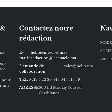
 &
Contactez notre
Nav
rédaction
MODE
SOCI
aux
E-
hello@insecret.ma /
mail :
redaction@lecenacle.ma
VIE P
ien-
Demande de
sales@nelio.ma
Avec
collaboration :
,
TEL :
+212 5 22 20 44
/ 04
/ 41
/ 49
l pour
r une
ADRESSE
600 Bd Moulay Youssef
:
Casablanca
Ce site, utilise des coo
navigation et d’amélior