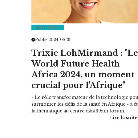
SOCIÉTÉ
HOROSCOPE
Publié 2024-05-31
VOTRE ASTRO LOVE DE LA S
Trixie LohMirmand : "Le
LUNDI 23 FÉVRIER 2026 - 11:09
World Future Health
Africa 2024, un moment
crucial pour l'Afrique"
« Le rôle transformateur de la technologie po
surmonter les défis de la santé en Afrique » a ét
la thématique au centre d&#39;un forum...
Lire la suite