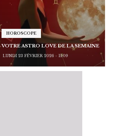
HOROSCOPE
HOROSC
VOTRE ASTRO LOVE DE LA SEMAINE
VOTRE A
LUNDI 23 FÉVRIER 2026 - 11:09
LUNDI 23 FÉ