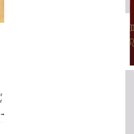
HOROSCOPE
EMAINE
VOTRE ASTRO LOVE DE LA SEMAINE
LUNDI 23 FÉVRIER 2026 - 11:09
ur
é
 ➞