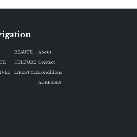
igation
BEAUTÉ
About
ÉTÉ
CULTURE
Contact
RIVÉE
LIFESTYLE
Conditions
ADRESSES
kies afin de vous offrir une bonne expérience de
er continuellement nos services. En continuant à