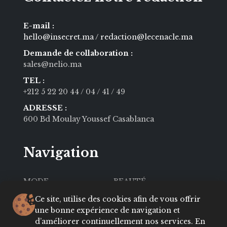
E-mail :
hello@insecret.ma / redaction@lecenacle.ma
Demande de collaboration :
sales@nelio.ma
TEL :
+212 5 22 20 44
/ 04
/ 41
/ 49
ADRESSE :
600 Bd Moulay Youssef Casablanca
Navigation
MODE
BEAUTÉ
SOCIÉTÉ
CULTURE
Ce site, utilise des cookies afin de vous offrir
une bonne expérience de navigation et
VIE PRIVÉE
LIFESTYLE
d’améliorer continuellement nos services. En