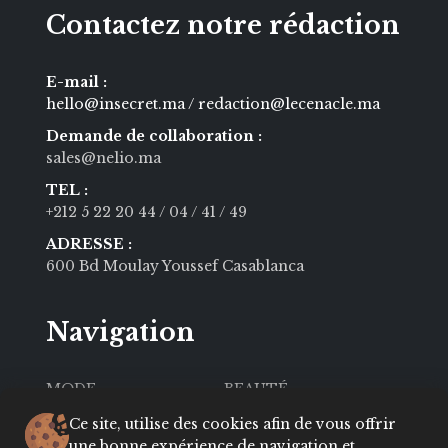
Contactez notre rédaction
E-mail :
hello@insecret.ma / redaction@lecenacle.ma
Demande de collaboration :
sales@nelio.ma
TEL :
+212 5 22 20 44
/ 04
/ 41
/ 49
ADRESSE :
600 Bd Moulay Youssef Casablanca
Navigation
MODE
BEAUTÉ
SOCIÉTÉ
CULTURE
Ce site, utilise des cookies afin de vous offrir
une bonne expérience de navigation et