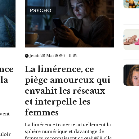
PSYCHO
Jeudi 28 Mai 2026 - 11:22
nce
La limérence, ce
la
piège amoureux qui
envahit les réseaux
et interpelle les
femmes
uvent
La limérence traverse actuellement la
sphère numérique et davantage de
ouloir
femmes reconnaissent ce qu&#39;elle