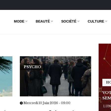
MODE
BEAUTÉ
SOCIÉTÉ
CULTURE
PSYCHO
HOROSCOPE
H
E DE LA
VOTRE ASTRO LOVE DE LA
VOT
SEMAINE
SEM
Mercredi 10 Juin 2026 - 09:00
 - 11:09
LUNDI 23 FÉVRIER 2026 - 11:09
LUND