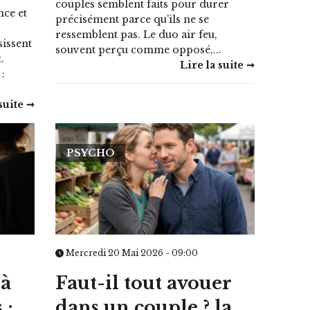
couples semblent faits pour durer
ce et
précisément parce qu’ils ne se
ressemblent pas. Le duo air feu,
issent
souvent perçu comme opposé,...
.
Lire la suite ➞
 :
suite ➞
PSYCHO
Mercredi 20 Mai 2026 - 09:00
 à
Faut-il tout avouer
 :
dans un couple ? la