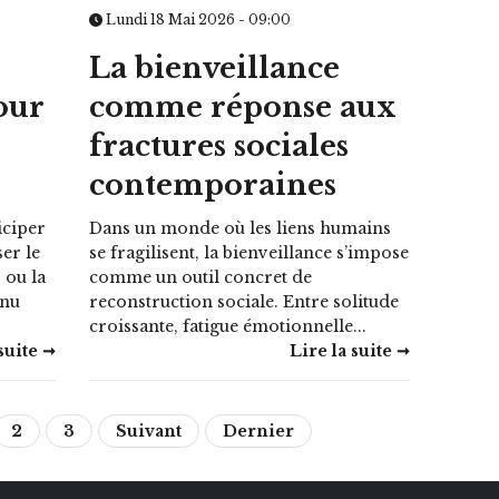
Lundi 18 Mai 2026 - 09:00
La bienveillance
our
comme réponse aux
fractures sociales
contemporaines
iciper
Dans un monde où les liens humains
er le
se fragilisent, la bienveillance s’impose
 ou la
comme un outil concret de
enu
reconstruction sociale. Entre solitude
croissante, fatigue émotionnelle...
suite ➞
Lire la suite ➞
2
3
Suivant
Dernier